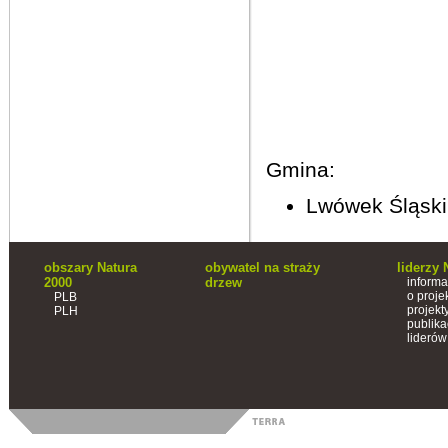
Gmina:
Lwówek Śląsk
obszary Natura
obywatel na straży
liderzy 
2000
drzew
informa
o proje
PLB
projekt
PLH
publika
liderów