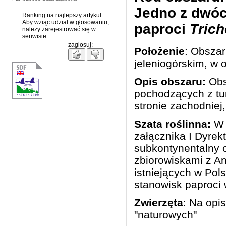
Jedno z dwóc
Ranking na najlepszy artykuł:
Aby wziąc udział w głosowaniu,
paproci
Tric
należy zarejestrować się w
seriwisie
zaglosuj:
Położenie
: Obszar
jeleniogórskim, w 
Opis obszaru:
Obs
pochodzących z tu
stronie zachodniej
Szata roślinna:
załącznika
I
Dyrek
subkontynentalny 
zbiorowiskami z An
istniejących w Pol
stanowisk paproci 
Zwierzęta
: Na opi
"naturowych"