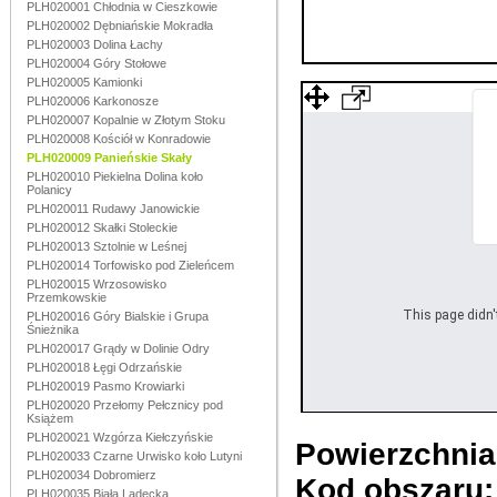
PLH020001 Chłodnia w Cieszkowie
PLH020002 Dębniańskie Mokradła
PLH020003 Dolina Łachy
PLH020004 Góry Stołowe
PLH020005 Kamionki
PLH020006 Karkonosze
PLH020007 Kopalnie w Złotym Stoku
PLH020008 Kościół w Konradowie
PLH020009 Panieńskie Skały
PLH020010 Piekielna Dolina koło
Polanicy
PLH020011 Rudawy Janowickie
PLH020012 Skałki Stoleckie
PLH020013 Sztolnie w Leśnej
PLH020014 Torfowisko pod Zieleńcem
PLH020015 Wrzosowisko
Przemkowskie
This page didn't
PLH020016 Góry Bialskie i Grupa
Śnieżnika
PLH020017 Grądy w Dolinie Odry
PLH020018 Łęgi Odrzańskie
PLH020019 Pasmo Krowiarki
PLH020020 Przełomy Pełcznicy pod
Książem
PLH020021 Wzgórza Kiełczyńskie
Powierzchnia 
PLH020033 Czarne Urwisko koło Lutyni
PLH020034 Dobromierz
Kod obszaru
PLH020035 Biała Lądecka