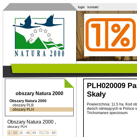
login
kontakt
PLH020009 Pa
Skały
obszary Natura 2000
Obszary Natura 2000
Powierzchnia: 11.5 ha. Kod o
obszary PLB
dwóch istniejących w Polsce 
obszary PLH
Trichomanes speciosum.
Obszary Natura 2000 ,
obszary PLH
1 - 24
25 - 48
49 - 72
73 - 88