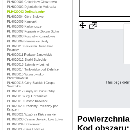
PLH020001 Chłodnia w Cieszkowie
PLH020002 Dębniańskie Mokradła
PLH020003 Dolina Łachy
PLH020004 Góry Stołowe
PLH020005 Kamionki
PLH020006 Karkonosze
PLH020007 Kopalnie w Złotym Stoku
PLH020008 Kościół w Konradowie
PLH020009 Panieńskie Skały
PLH020010 Piekielna Dolina koło
Polanicy
PLH020011 Rudawy Janowickie
PLH020012 Skałki Stoleckie
PLH020013 Sztolnie w Leśnej
PLH020014 Torfowisko pod Zieleńcem
PLH020015 Wrzosowisko
Przemkowskie
This page didn't
PLH020016 Góry Bialskie i Grupa
Śnieżnika
PLH020017 Grądy w Dolinie Odry
PLH020018 Łęgi Odrzańskie
PLH020019 Pasmo Krowiarki
PLH020020 Przełomy Pełcznicy pod
Książem
PLH020021 Wzgórza Kiełczyńskie
Powierzchnia
PLH020033 Czarne Urwisko koło Lutyni
PLH020034 Dobromierz
Kod obszaru
PLH020035 Biała Lądecka