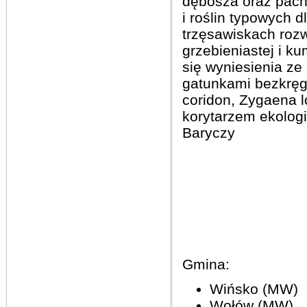
dębosza oraz pach
i roślin typowych d
trzęsawiskach rozwi
grzebieniastej i k
się wyniesienia ze
gatunkami bezkręg
coridon, Zygaena l
korytarzem ekologi
Baryczy
Gmina:
Wińsko (MW)
Wołów (MW)