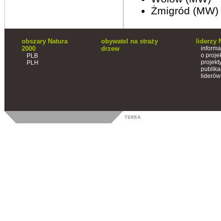
Żmigród (MW)
obszary Natura
obywatel na straży
liderzy 
2000
drzew
informa
o proje
PLB
projekt
PLH
publika
liderów