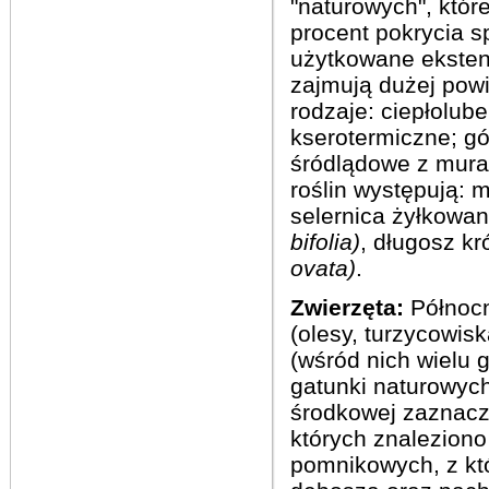
"naturowych", któr
procent pokrycia s
użytkowane eksten
zajmują dużej powie
rodzaje: ciepłolu
kserotermiczne; g
śródlądowe z mur
roślin występują:
selernica żyłkowa
bifolia)
, długosz k
ovata)
.
Zwierzęta:
Północ
(olesy, turzycowis
(wśród nich wielu 
gatunki naturowych
środkowej zaznacz
których znalezion
pomnikowych, z kt