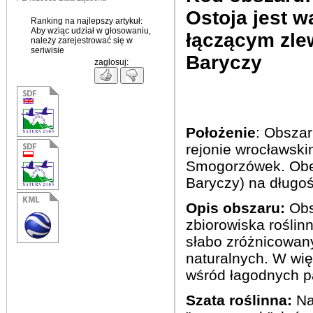
Ostoja
jest
w
Ranking na najlepszy artykuł:
Aby wziąc udział w głosowaniu,
łączącym
zle
należy zarejestrować się w
seriwisie
Baryczy
zaglosuj:
Położenie
: Obszar
rejonie wrocławski
Smogorzówek. Obej
Baryczy) na długoś
Opis obszaru:
Obs
zbiorowiska roślin
słabo zróżnicowany
naturalnych. W wię
wśród łagodnych 
Szata roślinna:
Na