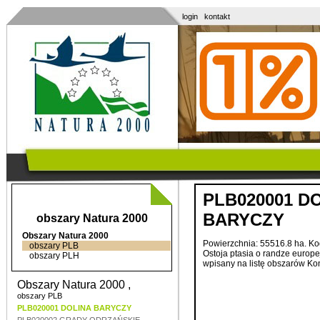
login
kontakt
PLB020001 D
BARYCZY
obszary Natura 2000
Obszary Natura 2000
Powierzchnia: 55516.8 ha. K
obszary PLB
Ostoja
ptasia
o
randze
europe
obszary PLH
wpisany
na
listę
obszarów
Ko
Obszary Natura 2000 ,
obszary PLB
PLB020001 DOLINA BARYCZY