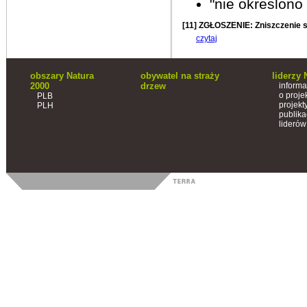
"nie okreslono
[11] ZGŁOSZENIE: Zniszczenie s
czytaj
obszary Natura
obywatel na straży
liderzy 
2000
drzew
informa
o proje
PLB
projekt
PLH
publika
liderów