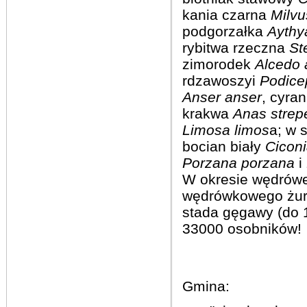
kania czarna
Milv
podgorzałka
Aythy
rybitwa rzeczna
St
zimorodek
Alcedo
rdzawoszyi
Podice
Anser anser
, cyra
krakwa
Anas strep
Limosa
limos
a; w 
bocian biały
Ciconi
Porzana porzana
i
W okresie wędrówe
wędrówkowego żura
stada gęgawy (do 1
33000 osobników!
Gmina: