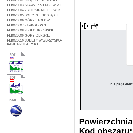
PLB020002 GRĄDY ODRZAŃSKIE
PLB020003 STAWY PRZEMKOWSKIE
PLB020004 ZBIORNIK MIETKOWSKI
PLB020005 BORY DOLNOŚLĄSKIE
PLB020006 GÓRY STOŁOWE
PLB020007 KARKONOSZE
PLB020008 ŁĘGI ODRZAŃSKIE
PLB020009 GORY IZERSKIE
PLB020010 SUDETY WAŁBRZYSKO-
KAMIENNOGÓRSKIE
This page didn't
Powierzchnia
Kod obszaru