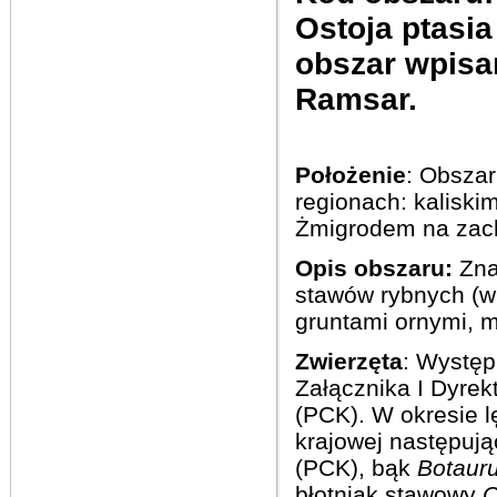
Ostoja
ptasia
obszar
wpisa
Ramsar
.
Położenie
: Obszar
regionach: kaliski
Żmigrodem na zach
Opis obszaru:
Zna
stawów rybnych (w
gruntami ornymi, m
Zwierzęta
: Występ
Załącznika I Dyrek
(PCK). W okresie 
krajowej następuj
(PCK), bąk
Botauru
błotniak stawowy
C